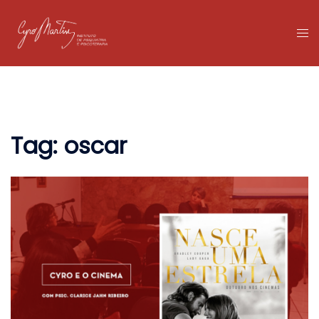
Pular
para
Tog
o
me
conteúdo
Tag:
oscar