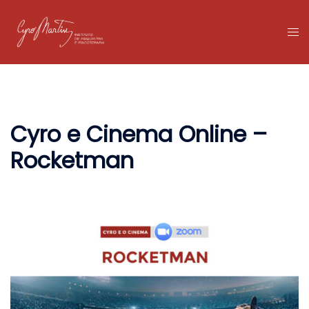
Pular
para
Tog
o
me
conteúdo
Cyro e Cinema Online –
Rocketman