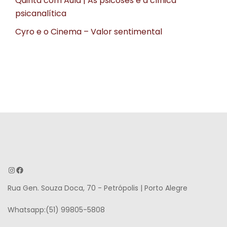
Quinta com Aula | As psicoses e a clínica
psicanalítica
Cyro e o Cinema – Valor sentimental
Instagram
Facebook
Rua Gen. Souza Doca, 70 - Petrópolis | Porto Alegre
Whatsapp:(51) 99805-5808