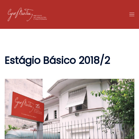
Pular
para
Tog
o
me
conteúdo
Estágio Básico 2018/2