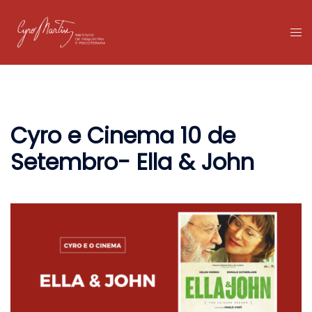
Pular
para
Tog
o
me
conteúdo
Cyro e Cinema 10 de
Setembro- Ella & John