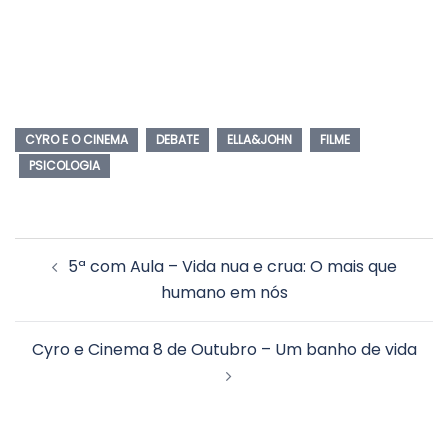
CYRO E O CINEMA
DEBATE
ELLA&JOHN
FILME
PSICOLOGIA
Navegação
5ª com Aula – Vida nua e crua: O mais que
de
humano em nós
posts
Cyro e Cinema 8 de Outubro – Um banho de vida